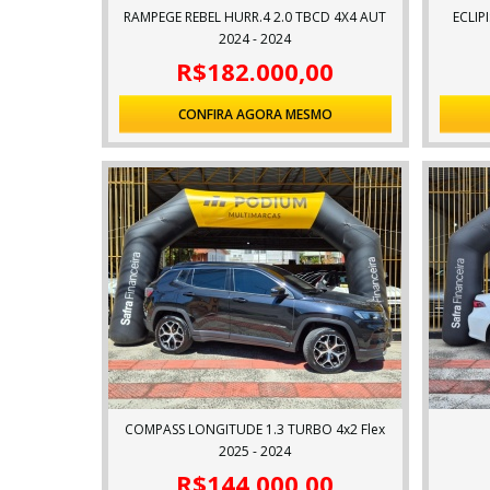
RAMPEGE REBEL HURR.4 2.0 TBCD 4X4 AUT
ECLIP
2024 - 2024
R$182.000,00
CONFIRA AGORA MESMO
COMPASS LONGITUDE 1.3 TURBO 4x2 Flex
16V Aut.
2025 - 2024
R$144.000,00